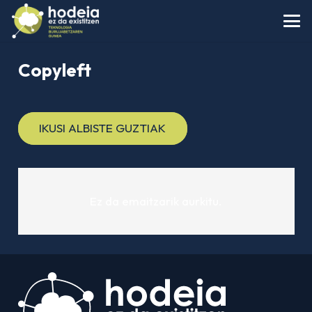
Copyleft
IKUSI ALBISTE GUZTIAK
Ez da emaitzarik aurkitu.