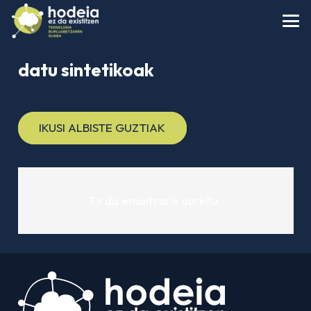
datu sintetikoak
IKUSI ALBISTE GUZTIAK
Ez da emaitzarik aurkitu.