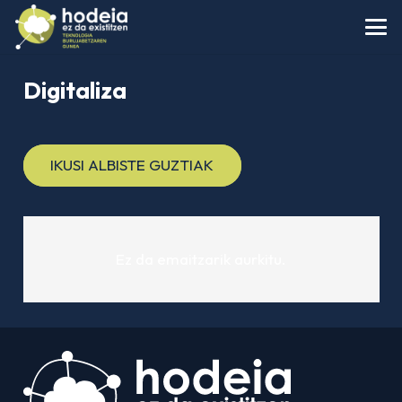
Digitaliza
IKUSI ALBISTE GUZTIAK
Ez da emaitzarik aurkitu.