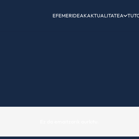
EFEMERIDEAK
AKTUALITATEA
TUT
Ez da emaitzarik aurkitu.