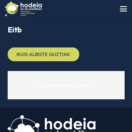
Eitb
IKUSI ALBISTE GUZTIAK
Ez da emaitzarik aurkitu.