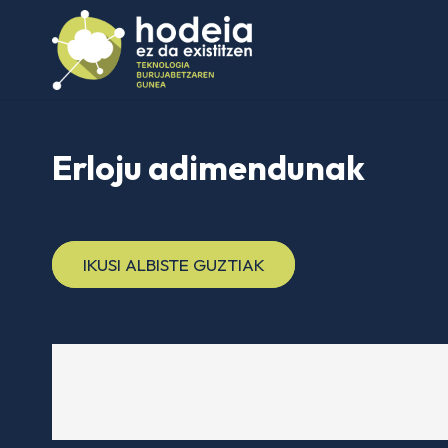
Erloju adimendunak
IKUSI ALBISTE GUZTIAK