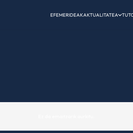
EFEMERIDEAK
AKTUALITATEA
TUT
Ez da emaitzarik aurkitu.