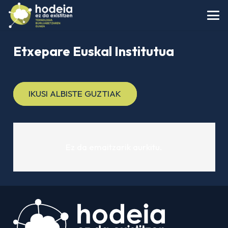
Etxepare Euskal Institutua
IKUSI ALBISTE GUZTIAK
Ez da emaitzarik aurkitu.