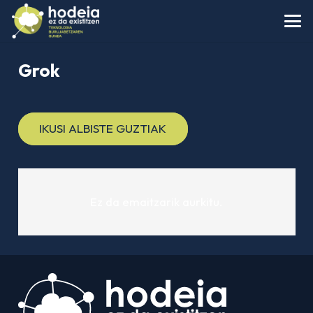
Grok
IKUSI ALBISTE GUZTIAK
Ez da emaitzarik aurkitu.