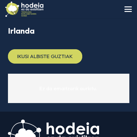
Irlanda
IKUSI ALBISTE GUZTIAK
Ez da emaitzarik aurkitu.