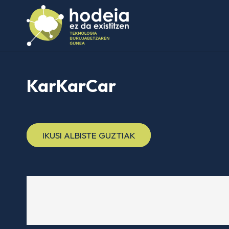
KarKarCar
IKUSI ALBISTE GUZTIAK