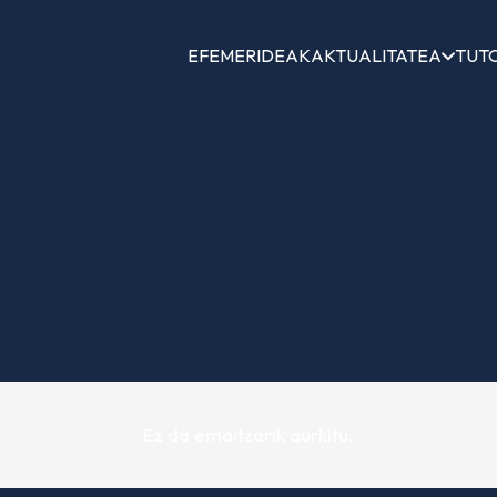
EFEMERIDEAK
AKTUALITATEA
TUT
Ez da emaitzarik aurkitu.