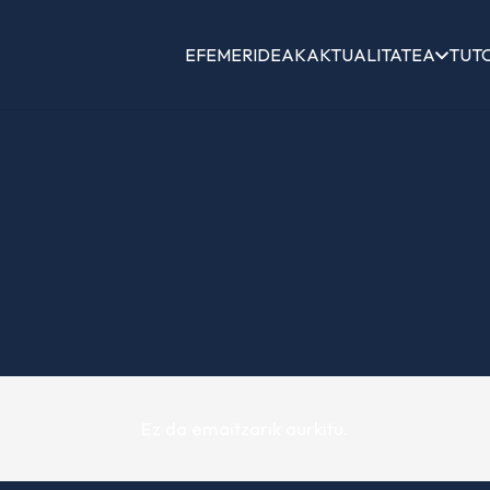
EFEMERIDEAK
AKTUALITATEA
TUT
Ez da emaitzarik aurkitu.