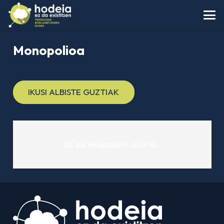
Monopolioa
IKUSI ALBISTE GUZTIAK
Ez da emaitzarik aurkitu.