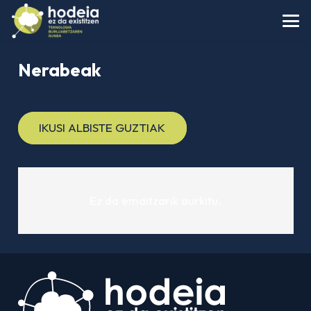
Nerabeak
IKUSI ALBISTE GUZTIAK
Ez da emaitzarik aurkitu.