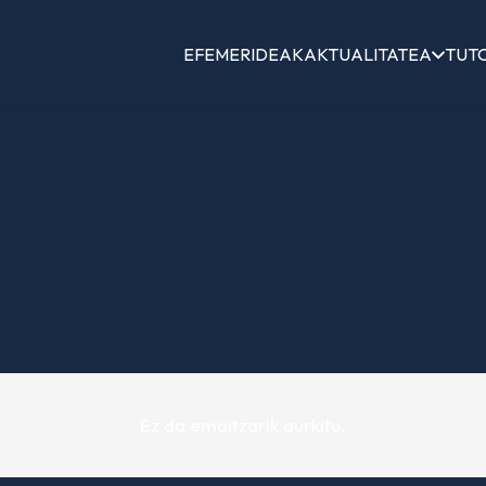
EFEMERIDEAK
AKTUALITATEA
TUT
Ez da emaitzarik aurkitu.