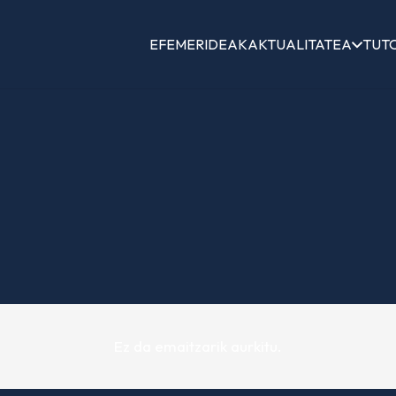
EFEMERIDEAK
AKTUALITATEA
TUT
Ez da emaitzarik aurkitu.