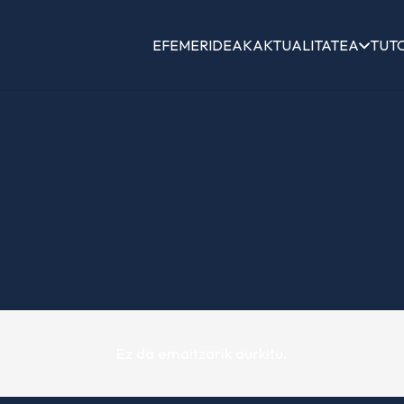
EFEMERIDEAK
AKTUALITATEA
TUT
Ez da emaitzarik aurkitu.