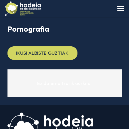
Pornografia
IKUSI ALBISTE GUZTIAK
Ez da emaitzarik aurkitu.