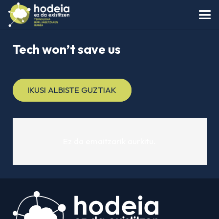
Tech won’t save us
IKUSI ALBISTE GUZTIAK
Ez da emaitzarik aurkitu.