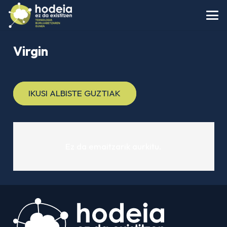
Virgin
IKUSI ALBISTE GUZTIAK
Ez da emaitzarik aurkitu.