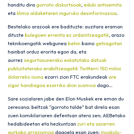
handitu dira
gorroto diskurtsoak
,
eduki antisemita
eta
klima aldaketaren inguruko desinformazioa
.
Bestelako arazoak ere badituzte: auzitara eraman
dituzte
bulegoen errenta ez ordaintzeagatik
, arazo
teknikoengatik webgunea
behin
baino
gehiagotan
hainbat orduz erorita egon da, eta
aurrez
segurtasunerako eskatutako datuak
publizitaterako erabiltzeagatik Twitterri 150 milioi
dolarreko isuna
ezarri zion FTC erakundeak
are
zigor handiagoa ezarriko dion susmoa
dago…
Sare sozialaren jabe den Elon Muskek ere eman du
zeresana: beltzak “gorroto talde” bat direla esan
zuen komikilariaren defentsan atera zen; AEBetako
hedabideetan eta hezkuntzan
zuri eta asiarren
aurkako arrazismoa
dagoela esan zuen;
muskulu-