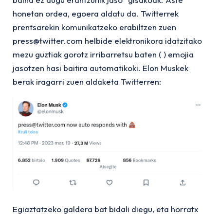
honetan ordea, egoera aldatu da. Twitterrek
prentsarekin komunikatzeko erabiltzen zuen
press@twitter.com helbide elektronikora idatzitako
mezu guztiak gorotz irribarretsu baten ( ) emojia
jasotzen hasi baitira automatikoki. Elon Muskek
berak iragarri zuen aldaketa Twitterren:
Egiaztatzeko galdera bat bidali diegu, eta horratx