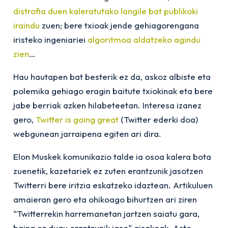
distrofia duen kaleratutako langile bat publikoki
iraindu
zuen; bere txioak jende gehiagorengana
iristeko ingeniariei
algoritmoa aldatzeko agindu
zien
…
Hau hautapen bat besterik ez da, askoz albiste eta
polemika gehiago eragin baitute txiokinak eta bere
jabe berriak azken hilabeteetan. Interesa izanez
gero,
Twitter is going great
(Twitter ederki doa)
webgunean jarraipena egiten ari dira.
Elon Muskek komunikazio talde ia osoa kalera bota
zuenetik, kazetariek ez zuten erantzunik jasotzen
Twitterri bere iritzia eskatzeko idaztean. Artikuluen
amaieran gero eta ohikoago bihurtzen ari ziren
“Twitterrekin harremanetan jartzen saiatu gara,
baina ez dugu erantzunik jaso“ gisakoak. Aste