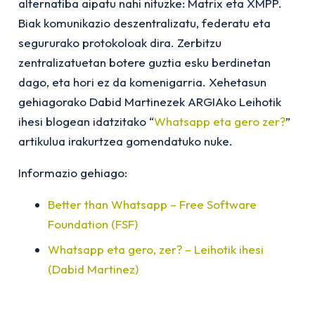
alternatiba aipatu nahi nituzke: Matrix eta XMPP.
Biak komunikazio deszentralizatu, federatu eta
segururako protokoloak dira. Zerbitzu
zentralizatuetan botere guztia esku berdinetan
dago, eta hori ez da komenigarria. Xehetasun
gehiagorako Dabid Martinezek ARGIAko Leihotik
ihesi blogean idatzitako “
Whatsapp eta gero zer?
”
artikulua irakurtzea gomendatuko nuke.
Informazio gehiago:
Better than Whatsapp – Free Software
Foundation (FSF)
Whatsapp eta gero, zer? – Leihotik ihesi
(Dabid Martinez)