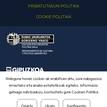
PRIBATUTASUN POLITIKA
COOKIE POLITIKA
Webgune honek cookie-ak erabiltzen ditu, zure nabigazioa
errazteko eta analisi estatistikoak egiteko. Informazio
gehiago nahi baduzu, kontsultatu gure
Cookien Politika
Onartu
Ukatu
Konfiguratu