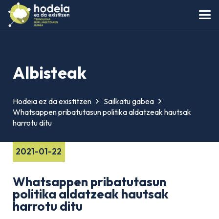
Albisteak
Hodeia ez da existitzen
Sailkatu gabea
Whatsappen pribatutasun politika aldatzeak hautsak
harrotu ditu
2021-01-22
Whatsappen pribatutasun
politika aldatzeak hautsak
harrotu ditu