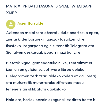
MATRIX
·
PRIBATUTASUNA
·
SIGNAL
·
WHATSAPP
·
XMPP
Asier Iturralde
Azkenean maiatzera atzeratu dute onartzeko epea,
ziur aski denborarekin gauzak lasaitzen diren
ikusteko, iragarpena egin zutenetik Telegram eta
Signal-en deskargak izugarri hazi baitziren.
Bietatik Signal gomendatuko nuke, zentralizatua
izan arren gutxienez software librea delako
(Telegramen zerbitzari aldeko kodea ez da librea)
eta muturretik muturrerako zifratzea modu
lehenetsian aktibatuta daukalako.
Hala ere, horiek bezain ezagunak ez diren beste bi