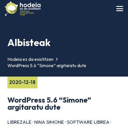
Albisteak
Hodeia ez da existitzen
WordPress 5.6 “Simone” argitaratu dute
2020-12-18
WordPress 5.6 “Simone”
argitaratu dute
LIBREZALE
·
NINA SIMONE
·
SOFTWARE LIBREA
·