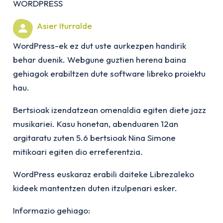
WORDPRESS
Asier Iturralde
WordPress-ek ez dut uste aurkezpen handirik
behar duenik. Webgune guztien herena baina
gehiagok erabiltzen dute software libreko proiektu
hau.
Bertsioak izendatzean omenaldia egiten diete jazz
musikariei. Kasu honetan, abenduaren 12an
argitaratu zuten 5.6 bertsioak Nina Simone
mitikoari egiten dio erreferentzia.
WordPress euskaraz erabili daiteke Librezaleko
kideek mantentzen duten itzulpenari esker.
Informazio gehiago: