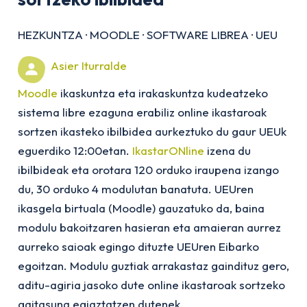
HEZKUNTZA
·
MOODLE
·
SOFTWARE LIBREA
·
UEU
Asier Iturralde
Moodle
ikaskuntza eta irakaskuntza kudeatzeko
sistema libre ezaguna erabiliz online ikastaroak
sortzen ikasteko ibilbidea aurkeztuko du gaur UEUk
eguerdiko 12:00etan.
IkastarONline
izena du
ibilbideak eta orotara 120 orduko iraupena izango
du, 30 orduko 4 modulutan banatuta. UEUren
ikasgela birtuala (Moodle) gauzatuko da, baina
modulu bakoitzaren hasieran eta amaieran aurrez
aurreko saioak egingo dituzte UEUren Eibarko
egoitzan. Modulu guztiak arrakastaz gaindituz gero,
aditu-agiria jasoko dute online ikastaroak sortzeko
gaitasuna egiaztatzen dutenek.