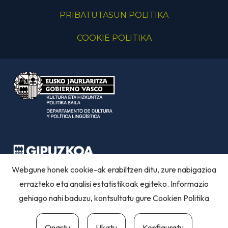
PRIBATUTASUN POLITIKA
COOKIE POLITIKA
Webgune honek cookie-ak erabiltzen ditu, zure nabigazioa
errazteko eta analisi estatistikoak egiteko. Informazio
gehiago nahi baduzu, kontsultatu gure
Cookien Politika
Onartu
Ukatu
Konfiguratu