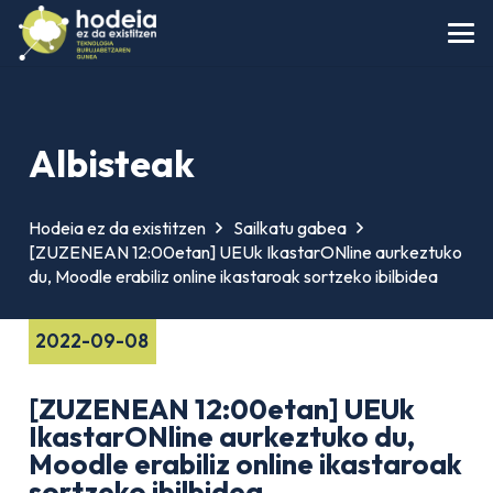
Albisteak
Hodeia ez da existitzen
Sailkatu gabea
[ZUZENEAN 12:00etan] UEUk IkastarONline aurkeztuko
du, Moodle erabiliz online ikastaroak sortzeko ibilbidea
2022-09-08
[ZUZENEAN 12:00etan] UEUk
IkastarONline aurkeztuko du,
Moodle erabiliz online ikastaroak
sortzeko ibilbidea