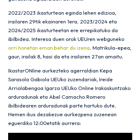
2022/2023 ikasturtean eginda lehen edizioa,
irailaren 29tik ekainaren 1era. 2023/2024 eta
2024/2025 ikasturteetan ere errepikatuko da
ibilbidea. Interesa duen orok UEUren webguneko
orri honetan eman behar du izena
. Matrikula-epea,
gaur, irailak 8, hasi da eta irailaren 27an amaitu.
IkastarONline aurkezteko agerraldian Kepa
Sarasola Gabiola UEUko zuzendariak, Ireide
Arriolabengoa Igarza UEUko Online Irakaskuntzako
arduradunak eta Abel Camacho Romero
ibilbidearen arduradunak parte hartuko dute.
Hemen ikus dezakezue aurkezpena zuzenean
eguerdiko 12:00etatik aurrera: