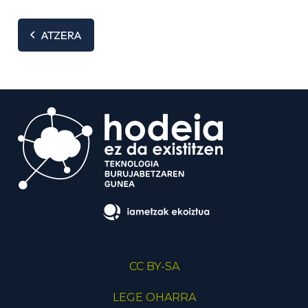
ATZERA
CC BY-SA
LEGE OHARRA