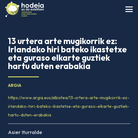
13 urtera arte mugikorrik ez:
Irlandako hiri bateko ikastetxe
eta guraso elkarte guztiek
hartu duten erabakia
ARGIA
https://www.argia.eus/albistea/13-urtera-arte-mugikorrik-ez-
irlandako-hiri-bateko-ikastetxe-eta-guraso-elkarte-guztiek-
hartu-duten-erabakia
Asier Iturralde