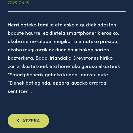
2023-06-13
Herri bateko familia eta eskola guztiek adosten
badute haurrei ez dietela smartphonerik erosiko,
akabo seme-alabei mugikorra emateko presioa,
akabo mugikorrik ez duen haur bakan horien
bazterketa. Bada, Irlandako Greystones hiriko
zortzi ikastetxeek eta horietako guraso elkarteek
“Smartphonerik gabeko kodea” adostu dute.
“Denek bat eginda, ez zara ‘auzoko arraroa’
sentitzen”.
ATZERA