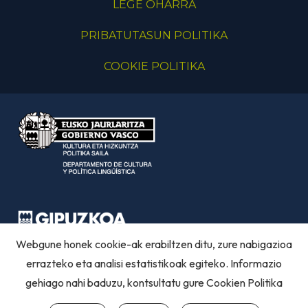
LEGE OHARRA
PRIBATUTASUN POLITIKA
COOKIE POLITIKA
Webgune honek cookie-ak erabiltzen ditu, zure nabigazioa
errazteko eta analisi estatistikoak egiteko. Informazio
gehiago nahi baduzu, kontsultatu gure
Cookien Politika