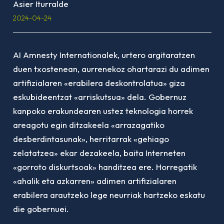
Asier Iturralde
2024-04-24
AI Amnesty Internationalek, urtero argitaratzen
duen txostenean, aurrenekoz ohartarazi du adimen
artifizialaren «erabilera deskontrolatua» giza
eskubideentzat «arriskutsua» dela. Gobernuz
kanpoko erakundearen ustez teknologia horrek
areagotu egin ditzakeela «arrazagatiko
desberdintasunak», herritarrak «gehiago
zelatatzea» ekar dezakeela, baita Interneten
«gorroto diskurtsoak» handitzea ere. Horregatik
«ahalik eta azkarren» adimen artifizialaren
erabilera arautzeko lege neurriak hartzeko eskatu
die gobernuei.