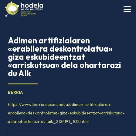
Adimen artifizialaren
«erabilera deskontrolatua»
giza eskubideentzat
«arriskutsua» dela ohartarazi
du AIk
BERRIA
https://www.berria.eus/mundua/adimen-artifizialaren-
erabilera-deskontrolatua-giza-eskubideentzat-arriskutsua-
dela-ohartarazi-du-aik_2124191_102.html