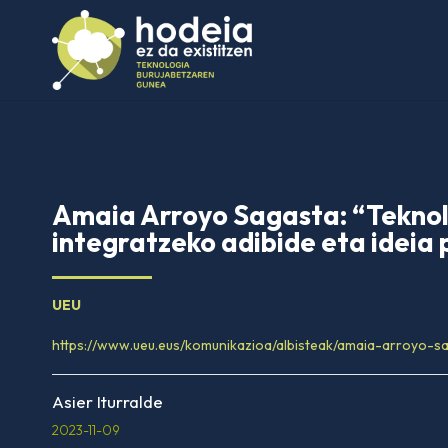
Amaia Arroyo Sagasta: “Teknol
integratzeko adibide eta ideia 
UEU
https://www.ueu.eus/komunikazioa/albisteak/amaia-arroyo-s
Asier Iturralde
2023-11-09