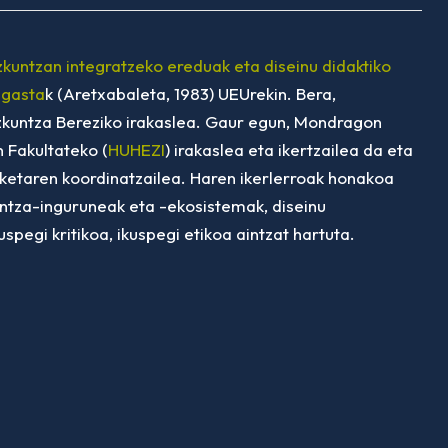
kuntzan integratzeko ereduak eta diseinu didaktiko
agasta
k (Aretxabaleta, 1983) UEUrekin. Bera,
kuntza Bereziko irakaslea. Gaur egun, Mondragon
 Fakultateko (
HUHEZI
) irakaslea eta ikertzailea da eta
rketaren koordinatzailea. Haren ikerlerroak honakoa
untza-inguruneak eta -ekosistemak, diseinu
egi kritikoa, ikuspegi etikoa aintzat hartuta.