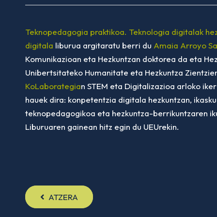
Teknopedagogia praktikoa. Teknologia digitalak hez
digitala
liburua argitaratu berri du
Amaia Arroyo S
Komunikazioan eta Hezkuntzan doktorea da eta Hez
Unibertsitateko Humanitate eta Hezkuntza Zientzien
KoLaborategia
n STEM eta Digitalizazioa arloko ike
hauek dira: konpetentzia digitala hezkuntzan, ikask
teknopedagogikoa eta hezkuntza-berrikuntzaren ikusp
Liburuaren gainean hitz egin du UEUrekin.
ATZERA