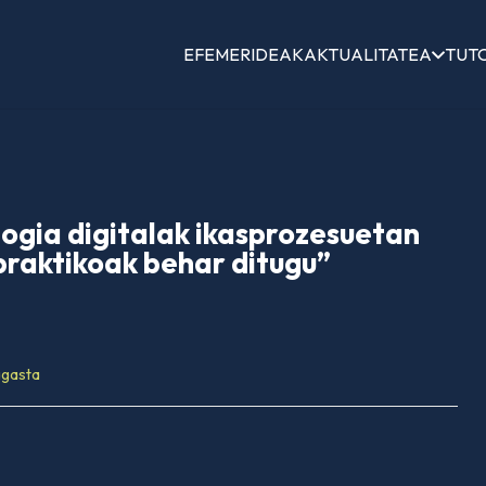
EFEMERIDEAK
AKTUALITATEA
TUT
ogia digitalak ikasprozesuetan
praktikoak behar ditugu”
agasta