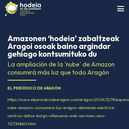
Amazonen ‘hodeia’ zabaltzeak
Aragoi osoak baino argindar
gehiago kontsumituko du
La ampliación de la 'nube' de Amazon
consumirá más luz que todo Aragón
EL PERIÓDICO DE ARAGÓN
https://www.elperiodicodearagon.com/aragon/2024/12/19/expans
nube-amazon-consumira-luz-aragon-demanda-electrica-
centros-datos-burgo-villanueva-web-services-aws-
112734860.html