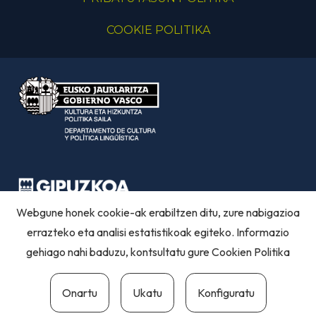
COOKIE POLITIKA
Webgune honek cookie-ak erabiltzen ditu, zure nabigazioa
errazteko eta analisi estatistikoak egiteko. Informazio
gehiago nahi baduzu, kontsultatu gure
Cookien Politika
Onartu
Ukatu
Konfiguratu