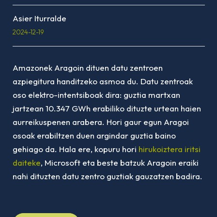
Asier Iturralde
2024-12-19
Amazonek Aragoin dituen datu zentroen
azpiegitura handitzeko asmoa du. Datu zentroak
oso elektro-intentsiboak dira: guztia martxan
jartzean 10.347 GWh erabiliko dituzte urtean haien
aurreikuspenen arabera. Hori gaur egun Aragoi
osoak erabiltzen duen argindar guztia baino
gehiago da. Hala ere, kopuru hori
hirukoiztera iritsi
daiteke
, Microsoft eta beste batzuk Aragoin eraiki
nahi dituzten datu zentro guztiak gauzatzen badira.