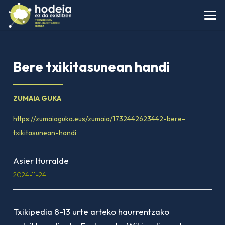
Bere txikitasunean handi
ZUMAIA GUKA
https://zumaiaguka.eus/zumaia/1732442623442-bere-
txikitasunean-handi
Asier Iturralde
2024-11-24
Txikipedia 8-13 urte arteko haurrentzako