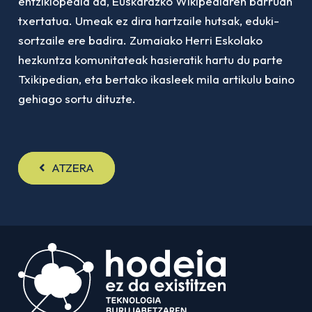
entziklopedia da, Euskarazko Wikipediaren barruan
txertatua. Umeak ez dira hartzaile hutsak, eduki-
sortzaile ere badira. Zumaiako Herri Eskolako
hezkuntza komunitateak hasieratik hartu du parte
Txikipedian, eta bertako ikasleek mila artikulu baino
gehiago sortu dituzte.
ATZERA