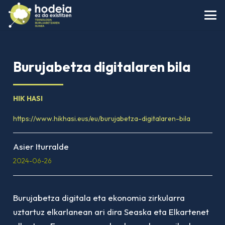
Burujabetza digitalaren bila
HIK HASI
https://www.hikhasi.eus/eu/burujabetza-digitalaren-bila
Asier Iturralde
2024-06-26
Burujabetza digitala eta ekonomia zirkularra
uztartuz elkarlanean ari dira Seaska eta Elkartenet