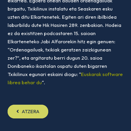
elkartea. Egoera onean dauden ordenagailuak
birgaitu, Txikilinux instalatu eta Seaskaren esku
uzten ditu Elkartenetek. Egiten ari diren ibilbidea
laburbildu dute Hik Hasiren 289. zenbakian. Hodeia
ez da existitzen podcastaren 15. saioan
Elkarteneteko Jabi Alfarorekin hitz egin genuen:
“Ordenagailuak, txikiak geratzen zaizkigunean
zer?”, eta argitaratu berri dugun 20. saioa
Donibaneko ikastolan ospatu duten bigarren
Txikilinux egunari eskaini diogu: “
Euskarak software
librea behar du
“.
ATZERA