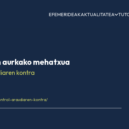
EFEMERIDEAK
AKTUALITATEA
TUT
n aurkako mehatxua
diaren kontra
ontrol-araudiaren-kontra/