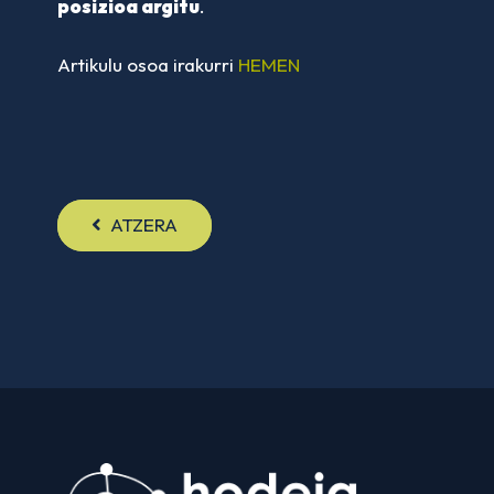
posizioa argitu
.
Artikulu osoa irakurri
HEMEN
ATZERA