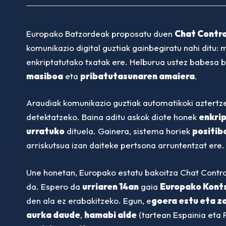
Europako Batzordeak proposatu duen
Chat Contro
komunikazio digital guztiak gainbegiratu nahi ditu: 
enkriptatutako txatak ere. Helburua ustez babesa b
masiboa
eta
pribatutasunaren amaiera
.
Araudiak komunikazio guztiak automatikoki aztertze
detektatzeko. Baina aditu askok diote honek
enkrip
urratuko
dituela. Gainera, sistema horiek
positib
arriskutsua izan daiteke pertsona arruntentzat ere.
Une honetan, Europako estatu bakoitza Chat Contr
da. Espero da
urriaren 14an
gaia
Europako Kont
den ala ez erabakitzeko. Egun, e
goera estu eta z
aurka daude
,
hamabi alde
(tartean Espainia eta F