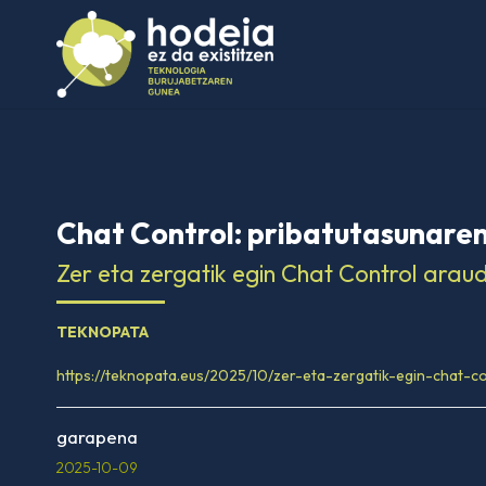
Chat Control: pribatutasunare
Zer eta zergatik egin Chat Control arau
TEKNOPATA
https://teknopata.eus/2025/10/zer-eta-zergatik-egin-chat-c
garapena
2025-10-09