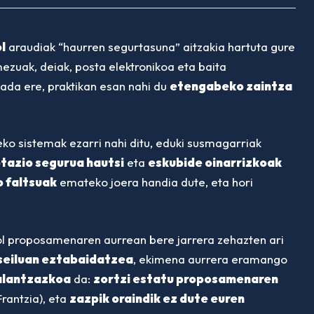
l
araudiak “haurren segurtasuna” aitzakia hartuta gure
mezuak, deiak, posta elektronikoa eta baita
ada ere, praktikan esan nahi du
etengabeko zaintza
ko sistemak ezarri nahi ditu, eduki susmagarriak
tazio segurua hautsi
eta
eskubide oinarrizkoak
o faltsuak
emateko joera handia dute, eta hori
ol proposamenaren aurrean bere jarrera zehazten ari
seiluan eztabaidatzea
, ekimena aurrera eramango
alantzazkoa
da:
zortzi estatu proposamenaren
rantzia), eta
zazpik oraindik ez dute euren