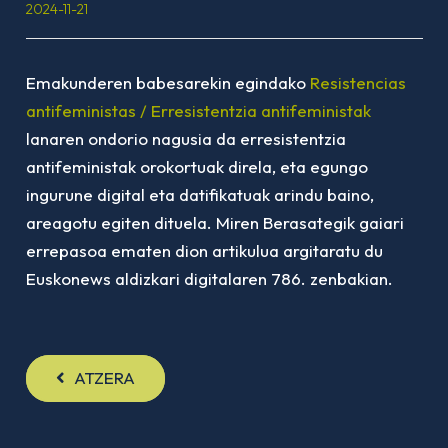
2024-11-21
Emakunderen babesarekin egindako
Resistencias
antifeministas / Erresistentzia antifeministak
lanaren ondorio nagusia da erresistentzia
antifeministak orokortuak direla, eta egungo
ingurune digital eta datifikatuak arindu baino,
areagotu egiten dituela. Miren Berasategik gaiari
errepasoa ematen dion artikulua argitaratu du
Euskonews aldizkari digitalaren 786. zenbakian.
ATZERA