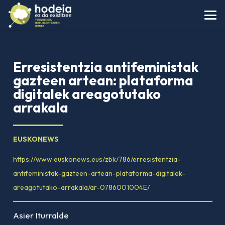
Erresistentzia antifeministak
gazteen artean: plataforma
digitalek areagotutako
arrakala
EUSKONEWS
https://www.euskonews.eus/zbk/786/erresistentzia-
antifeministak-gazteen-artean-plataforma-digitalek-
areagotutako-arrakala/ar-0786001004E/
Asier Iturralde