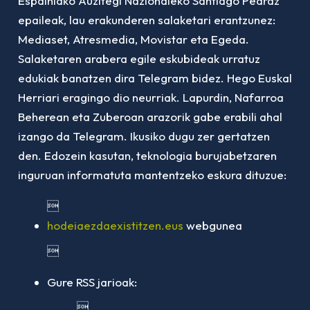
Espainiako Auzitegi Nazionaleko Santiago Pedraz
epaileak, lau erakunderen salaketari erantzunez:
Mediaset, Atresmedia, Movistar eta Egeda.
Salaketaren arabera egile eskubideak urratuz
edukiak banatzen dira Telegram bidez. Hego Euskal
Herriari eragingo dio neurriak. Lapurdin, Nafarroa
Beherean eta Zuberoan arazorik gabe erabili ahal
izango da Telegram. Ikusiko dugu zer gertatzen
den. Edozein kasutan, teknologia burujabetzaren
inguruan informatuta mantentzeko eskura dituzue:

hodeiaezdaexistitzen.eus
webgunea

Gure RSS jarioak:
