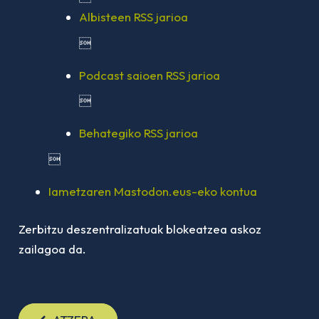
Albisteen RSS jarioa

Podcast saioen RSS jarioa

Behategiko RSS jarioa

Iametzaren Mastodon.eus-eko kontua
Zerbitzu deszentralizatuak blokeatzea askoz
zailagoa da.