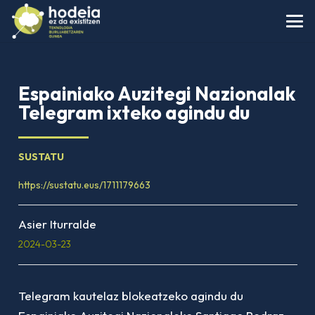
Espainiako Auzitegi Nazionalak
Telegram ixteko agindu du
SUSTATU
https://sustatu.eus/1711179663
Asier Iturralde
2024-03-23
Telegram kautelaz blokeatzeko agindu du