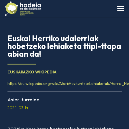
Euskal Herriko udalerriak
hobetzeko lehiaketa ttipi-ttapa
abian da!
EUSKARAZKO WIKIPEDIA
https://eu.wikipedia.org/wiki/Atari:Hezkuntza/Lehiaketak/Harro_He
Asier Iturralde
2024-03-14
2024ko Korrikaren hastearekin batera lehiaketa