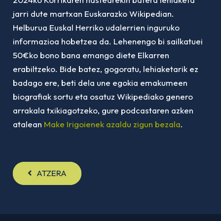
jarri dute martxan Euskarazko Wikipedian.
Helburua Euskal Herriko udalerrien inguruko
informazioa hobetzea da. Lehenengo bi sailkatuei
50€ko bono bana emango diete Elkarren
erabiltzeko. Bide batez, gogoratu, lehiaketarik ez
badago ere, beti dela une egokia emakumeen
biografiak sortu eta osatuz Wikipediako genero
arrakala txikiagotzeko, gure podcastaren azken
atalean
Make Irigoienek azaldu zigun bezala
.
ATZERA