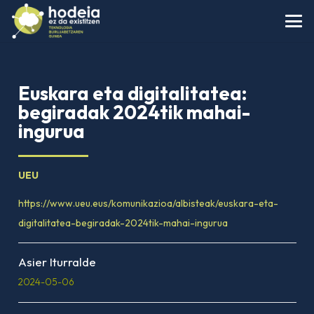
Euskara eta digitalitatea:
begiradak 2024tik mahai-
ingurua
UEU
https://www.ueu.eus/komunikazioa/albisteak/euskara-eta-
digitalitatea-begiradak-2024tik-mahai-ingurua
Asier Iturralde
2024-05-06