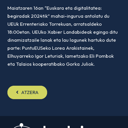
Maiatzaren 16an
“Euskara eta digitalitatea:
begiradak 2024tik”
mahai-ingurua antolatu du
UEUk Errenteriako Torrekuan, arratsaldeko
18:00etan. UEUko Xabier Landabideak egingo ditu
dinamizatzaile lanak eta lau lagunek hartuko dute
parte: PuntuEUSeko Lorea Arakistainek,
Elhuyarreko Igor Leturiak, Iametzako Eli Pombok
eta Talaios kooperatibako Gorka Juliok.
ATZERA