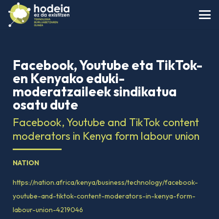
Facebook, Youtube eta TikTok-
en Kenyako eduki-
moderatzaileek sindikatua
osatu dute
Facebook, Youtube and TikTok content
moderators in Kenya form labour union
NATION
https://nation.africa/kenya/business/technology/facebook-
youtube-and-tiktok-content-moderators-in-kenya-form-
labour-union-4219046