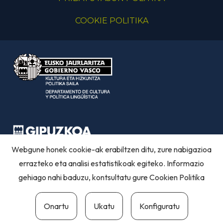
COOKIE POLITIKA
Webgune honek cookie-ak erabiltzen ditu, zure nabigazioa
errazteko eta analisi estatistikoak egiteko. Informazio
gehiago nahi baduzu, kontsultatu gure
Cookien Politika
Onartu
Ukatu
Konfiguratu