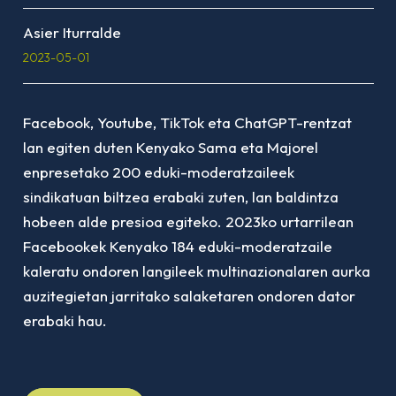
Asier Iturralde
2023-05-01
Facebook, Youtube, TikTok eta ChatGPT-rentzat
lan egiten duten Kenyako Sama eta Majorel
enpresetako 200 eduki-moderatzaileek
sindikatuan biltzea erabaki zuten, lan baldintza
hobeen alde presioa egiteko. 2023ko urtarrilean
Facebookek Kenyako 184 eduki-moderatzaile
kaleratu ondoren langileek multinazionalaren aurka
auzitegietan jarritako salaketaren ondoren dator
erabaki hau.