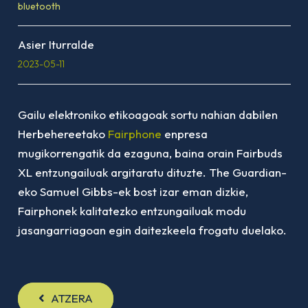
bluetooth
Asier Iturralde
2023-05-11
Gailu elektroniko etikoagoak sortu nahian dabilen
Herbehereetako
Fairphone
enpresa
mugikorrengatik da ezaguna, baina orain Fairbuds
XL entzungailuak argitaratu dituzte.
The Guardian
-
eko Samuel Gibbs-ek bost izar eman dizkie,
Fairphonek kalitatezko entzungailuak modu
jasangarriagoan egin daitezkeela frogatu duelako.
ATZERA