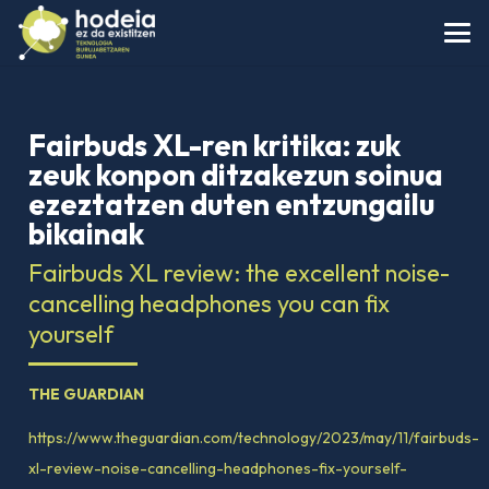
Fairbuds XL-ren kritika: zuk
zeuk konpon ditzakezun soinua
ezeztatzen duten entzungailu
bikainak
Fairbuds XL review: the excellent noise-
cancelling headphones you can fix
yourself
THE GUARDIAN
https://www.theguardian.com/technology/2023/may/11/fairbuds-
xl-review-noise-cancelling-headphones-fix-yourself-