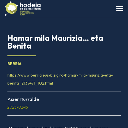
Hamar mila Maurizia… eta
Benita
BERRIA
https://www.berria.eus/bizigiro/hamar-mila-maurizia-eta-
benita_2137471_102.html
Asier Iturralde
2025-02-15