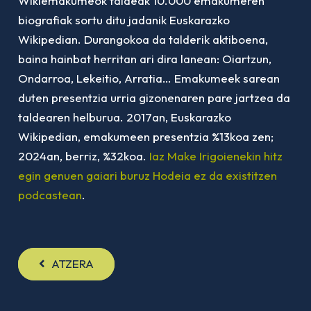
Wikiemakumeok taldeak 10.000 emakumeren
biografiak sortu ditu jadanik Euskarazko
Wikipedian. Durangokoa da talderik aktiboena,
baina hainbat herritan ari dira lanean: Oiartzun,
Ondarroa, Lekeitio, Arratia… Emakumeek sarean
duten presentzia urria gizonenaren pare jartzea da
taldearen helburua. 2017an, Euskarazko
Wikipedian, emakumeen presentzia %13koa zen;
2024an, berriz, %32koa.
Iaz Make Irigoienekin hitz
egin genuen gaiari buruz Hodeia ez da existitzen
podcastean
.
ATZERA