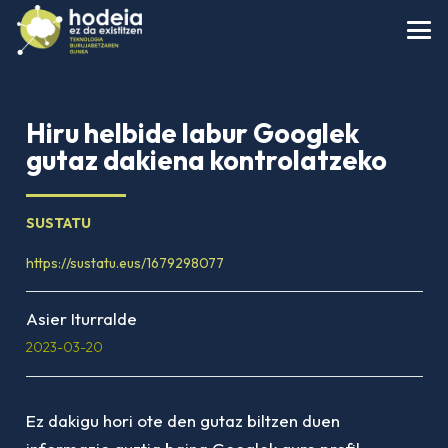
Hiru helbide labur Googlek
gutaz dakiena kontrolatzeko
SUSTATU
https://sustatu.eus/1679298077
Asier Iturralde
2023-03-20
Ez dakigu hori ote den gutaz biltzen duen