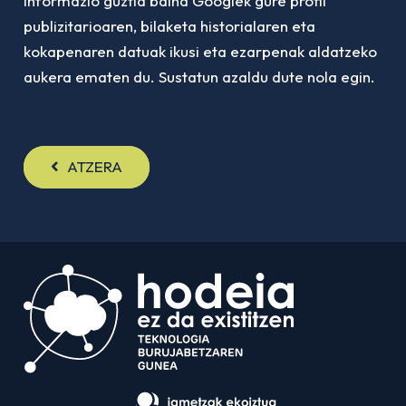
informazio guztia baina Googlek gure profil
publizitarioaren, bilaketa historialaren eta
kokapenaren datuak ikusi eta ezarpenak aldatzeko
aukera ematen du. Sustatun azaldu dute nola egin.
ATZERA