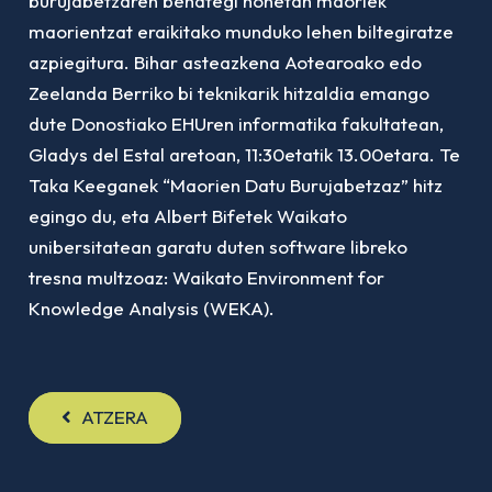
burujabetzaren behategi honetan maoriek
maorientzat eraikitako munduko lehen biltegiratze
azpiegitura. Bihar asteazkena Aotearoako edo
Zeelanda Berriko bi teknikarik hitzaldia emango
dute Donostiako EHUren informatika fakultatean,
Gladys del Estal aretoan, 11:30etatik 13.00etara. Te
Taka Keeganek “Maorien Datu Burujabetzaz” hitz
egingo du, eta Albert Bifetek Waikato
unibersitatean garatu duten software libreko
tresna multzoaz: Waikato Environment for
Knowledge Analysis (WEKA).
ATZERA