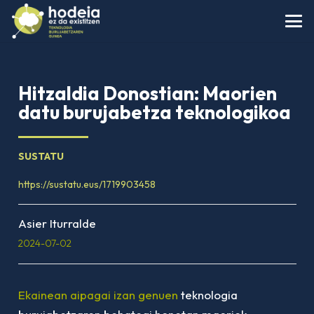
Hitzaldia Donostian: Maorien
datu burujabetza teknologikoa
SUSTATU
https://sustatu.eus/1719903458
Asier Iturralde
2024-07-02
Ekainean aipagai izan genuen
teknologia