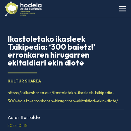
Ikastoletako ikasleek
Txikipedia: ‘300 baietz!’
erronkaren hirugarren
ekitaldiari ekin diote
KULTUR SHAREA
https://kultursharea.eus/ikastoletako-ikasleek-txikipedia-
300-baietz-erronkaren-hirugarren-ekitaldiari-ekin-diote/
Asier Iturralde
2023-01-18