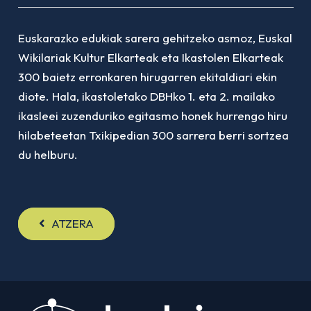
Euskarazko edukiak sarera gehitzeko asmoz, Euskal
Wikilariak Kultur Elkarteak eta Ikastolen Elkarteak
300 baietz
erronkaren hirugarren ekitaldiari ekin
diote. Hala, ikastoletako DBHko 1. eta 2. mailako
ikasleei zuzenduriko egitasmo honek hurrengo hiru
hilabeteetan Txikipedian 300 sarrera berri sortzea
du helburu.
ATZERA