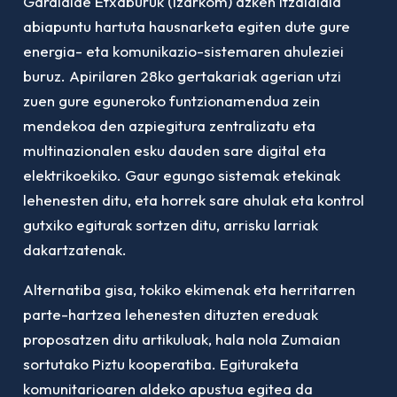
Garaialde Etxaburuk (Izarkom) azken itzalaldia
abiapuntu hartuta hausnarketa egiten dute gure
energia- eta komunikazio-sistemaren ahuleziei
buruz. Apirilaren 28ko gertakariak agerian utzi
zuen gure eguneroko funtzionamendua zein
mendekoa den azpiegitura zentralizatu eta
multinazionalen esku dauden sare digital eta
elektrikoekiko. Gaur egungo sistemak etekinak
lehenesten ditu, eta horrek sare ahulak eta kontrol
gutxiko egiturak sortzen ditu, arrisku larriak
dakartzatenak.
Alternatiba gisa, tokiko ekimenak eta herritarren
parte-hartzea lehenesten dituzten ereduak
proposatzen ditu artikuluak, hala nola Zumaian
sortutako Piztu kooperatiba. Egituraketa
komunitarioaren aldeko apustua egitea da