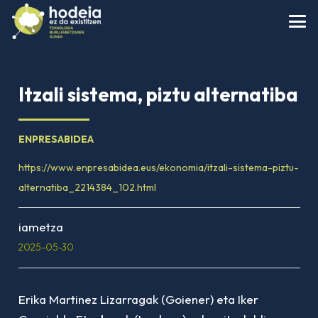
Itzali sistema, piztu alternatiba
ENPRESABIDEA
https://www.enpresabidea.eus/ekonomia/itzali-sistema-piztu-
alternatiba_2214384_102.html
iametza
2025-05-30
Erika Martinez Lizarragak (Goiener) eta Iker