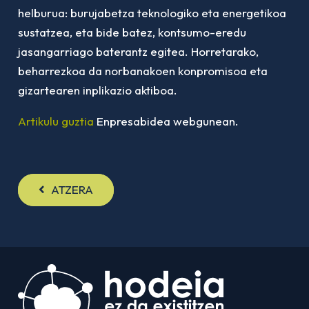
helburua: burujabetza teknologiko eta energetikoa
sustatzea, eta bide batez, kontsumo-eredu
jasangarriago baterantz egitea. Horretarako,
beharrezkoa da norbanakoen konpromisoa eta
gizartearen inplikazio aktiboa.
Artikulu guztia
Enpresabidea webgunean.
ATZERA