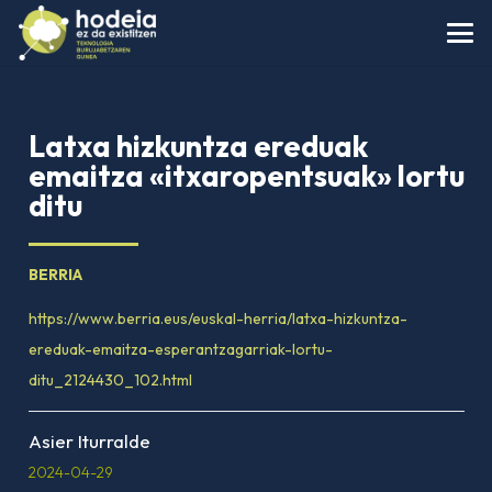
Latxa hizkuntza ereduak
emaitza «itxaropentsuak» lortu
ditu
BERRIA
https://www.berria.eus/euskal-herria/latxa-hizkuntza-
ereduak-emaitza-esperantzagarriak-lortu-
ditu_2124430_102.html
Asier Iturralde
2024-04-29