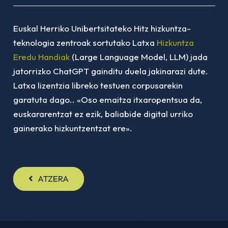
Euskal Herriko Unibertsitateko Hitz hizkuntza-
teknologia zentroak sortutako Latxa
Hizkuntza
Eredu Handiak
(
Large Language Model
, LLM) jada
jatorrizko ChatGPT gainditu duela jakinarazi dute.
Latxa lizentzia libreko testuen corpusarekin
garatuta dago.. «Oso emaitza itxaropentsua da,
euskararentzat ez ezik, baliabide digital urriko
gainerako hizkuntzentzat ere».
ATZERA