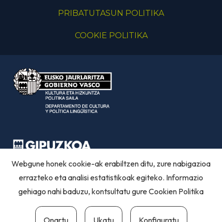
PRIBATUTASUN POLITIKA
COOKIE POLITIKA
Webgune honek cookie-ak erabiltzen ditu, zure nabigazioa
errazteko eta analisi estatistikoak egiteko. Informazio
gehiago nahi baduzu, kontsultatu gure
Cookien Politika
Onartu
Ukatu
Konfiguratu