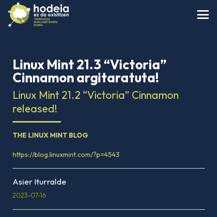
Linux Mint 21.3 “Victoria”
Cinnamon argitaratuta!
Linux Mint 21.2 “Victoria” Cinnamon
released!
THE LINUX MINT BLOG
https://blog.linuxmint.com/?p=4543
Asier Iturralde
2023-07-16