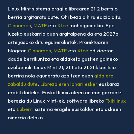
Linux Mint sistema eragile librearen 21.2 bertsio
berria argitaratu dute. Ohi bezala hiru edizio ditu,
Cinnamon
,
MATE
eta
Xfce
mahaigainekin. Epe
luzeko euskarria duen argitalpena da eta 2027a
arte jasoko ditu eguneraketak. Proiektuaren
blogean
Cinnamon
,
MATE
eta
Xfce
edizioetan
daude berrikuntza eta aldaketa guztien gaineko
azalpenak. Linux Mint 21, 21.1 eta 21.2tik bertsio
berrira nola eguneratu azaltzen duen
gida ere
zabaldu dute
.
Librezaleren lanari esker
euskaraz
erabil daiteke. Euskal linuxzaleen artean garrantzi
berezia du Linux Mint-ek, software libreko
Txikilinux
eta
Luberri
sistema eragile euskaldun eta askeen
oinarria delako.