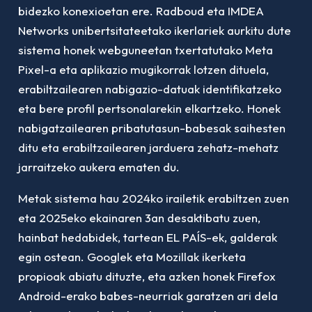
bidezko konexioetan ere.
Radboud eta IMDEA
Networks unibertsitateetako ikerlariek aurkitu dute
sistema honek webguneetan txertatutako Meta
Pixel-a eta aplikazio mugikorrak lotzen dituela,
erabiltzailearen nabigazio-datuak identifikatzeko
eta bere profil pertsonalarekin elkartzeko.
Honek
nabigatzailearen pribatutasun-babesak saihesten
ditu eta erabiltzailearen jarduera zehatz-mehatz
jarraitzeko aukera ematen du.
Metak sistema hau 2024ko irailetik erabiltzen zuen
eta 2025eko ekainaren 3an desaktibatu zuen,
hainbat hedabidek, tartean EL PAÍS-ek, galderak
egin ostean.
Googlek eta Mozillak ikerketa
propioak abiatu dituzte, eta azken honek Firefox
Android-erako babes-neurriak garatzen ari dela