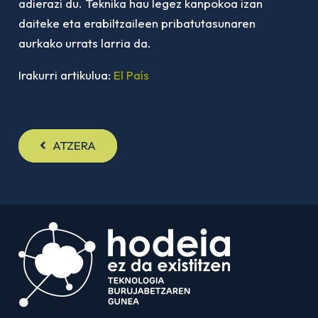
adierazi du.
Teknika hau legez kanpokoa izan
daiteke eta erabiltzaileen pribatutasunaren
aurkako urrats larria da.
Irakurri artikulua:
El País
ATZERA