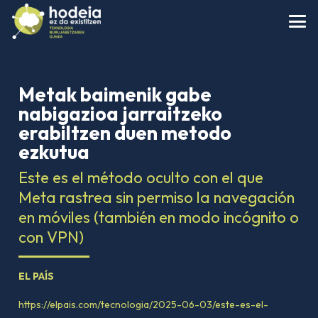
Metak baimenik gabe
nabigazioa jarraitzeko
erabiltzen duen metodo
ezkutua
Este es el método oculto con el que
Meta rastrea sin permiso la navegación
en móviles (también en modo incógnito o
con VPN)
EL PAÍS
https://elpais.com/tecnologia/2025-06-03/este-es-el-