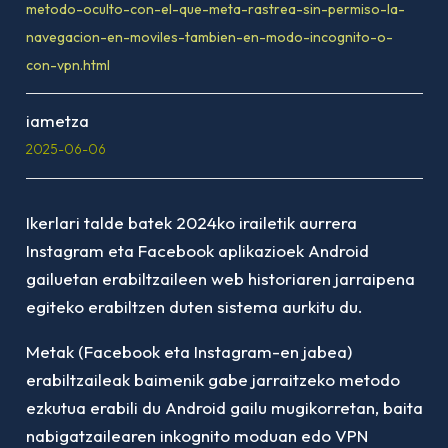
metodo-oculto-con-el-que-meta-rastrea-sin-permiso-la-
navegacion-en-moviles-tambien-en-modo-incognito-o-
con-vpn.html
iametza
2025-06-06
Ikerlari talde batek 2024ko irailetik aurrera
Instagram eta Facebook aplikazioek Android
gailuetan erabiltzaileen web historiaren jarraipena
egiteko erabiltzen duten sistema aurkitu du.
Metak (Facebook eta Instagram-en jabea)
erabiltzaileak baimenik gabe jarraitzeko metodo
ezkutua erabili du Android gailu mugikorretan, baita
nabigatzailearen inkognito moduan edo VPN