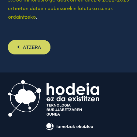
urteetan datuen babesarekin lotutako isunak
ordaintzeko
.
ATZERA