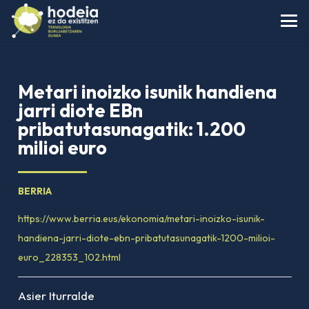
Metari inoizko isunik handiena
jarri diote EBn
pribatutasunagatik: 1.200
milioi euro
BERRIA
https://www.berria.eus/ekonomia/metari-inoizko-isunik-
handiena-jarri-diote-ebn-pribatutasunagatik-1200-milioi-
euro_228353_102.html
Asier Iturralde