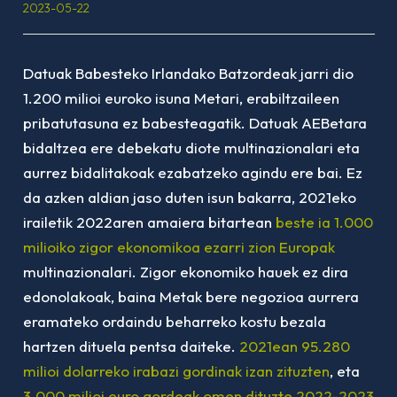
2023-05-22
Datuak Babesteko Irlandako Batzordeak jarri dio
1.200 milioi euroko isuna Metari, erabiltzaileen
pribatutasuna ez babesteagatik. Datuak AEBetara
bidaltzea ere debekatu diote multinazionalari eta
aurrez bidalitakoak ezabatzeko agindu ere bai. Ez
da azken aldian jaso duten isun bakarra, 2021eko
irailetik 2022aren amaiera bitartean
beste ia 1.000
milioiko zigor ekonomikoa ezarri zion Europak
multinazionalari. Zigor ekonomiko hauek ez dira
edonolakoak, baina Metak bere negozioa aurrera
eramateko ordaindu beharreko kostu bezala
hartzen dituela pentsa daiteke.
2021ean 95.280
milioi dolarreko irabazi gordinak izan zituzten
, eta
3.000 milioi euro gordeak omen dituzte 2022-2023