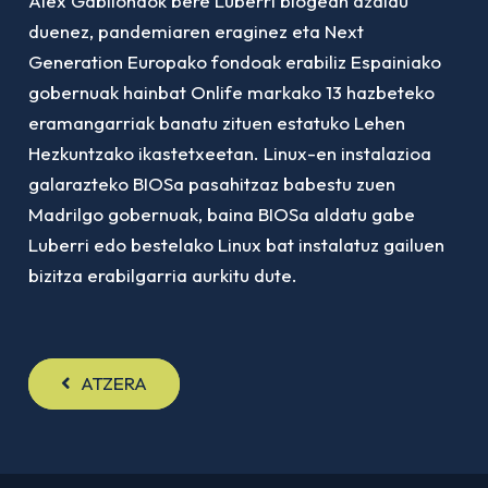
Alex Gabilondok bere Luberri blogean azaldu
duenez, pandemiaren eraginez eta Next
Generation Europako fondoak erabiliz Espainiako
gobernuak hainbat Onlife markako 13 hazbeteko
eramangarriak banatu zituen estatuko Lehen
Hezkuntzako ikastetxeetan. Linux-en instalazioa
galarazteko BIOSa pasahitzaz babestu zuen
Madrilgo gobernuak, baina BIOSa aldatu gabe
Luberri edo bestelako Linux bat instalatuz gailuen
bizitza erabilgarria aurkitu dute.
ATZERA