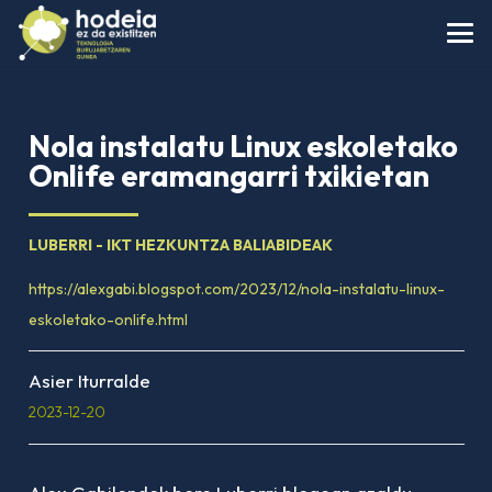
Nola instalatu Linux eskoletako
Onlife eramangarri txikietan
LUBERRI - IKT HEZKUNTZA BALIABIDEAK
https://alexgabi.blogspot.com/2023/12/nola-instalatu-linux-
eskoletako-onlife.html
Asier Iturralde
2023-12-20