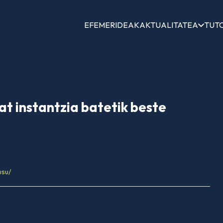
EFEMERIDEAK
AKTUALITATEA
TUT
t instantzia batetik beste
usu/