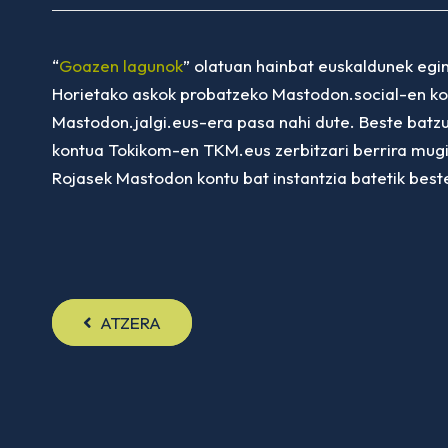
“
Goazen lagunok
” olatuan hainbat euskaldunek egin
Horietako askok probatzeko Mastodon.social-en ko
Mastodon.jalgi.eus-era pasa nahi dute. Beste batzu
kontua Tokikom-en TKM.eus zerbitzari berrira mugi
Rojasek Mastodon kontu bat instantzia batetik best
ATZERA