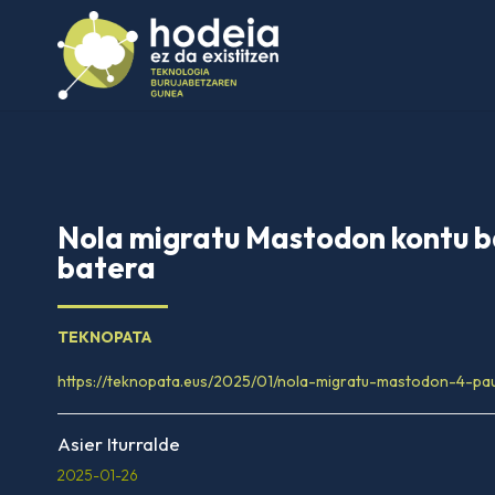
Nola migratu Mastodon kontu ba
batera
TEKNOPATA
https://teknopata.eus/2025/01/nola-migratu-mastodon-4-pa
Asier Iturralde
2025-01-26