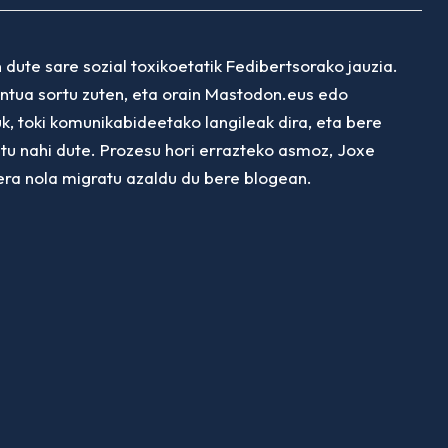
 dute sare sozial toxikoetatik Fedibertsorako jauzia.
ntua sortu zuten, eta orain Mastodon.eus edo
k, toki komunikabideetako langileak dira, eta bere
tu nahi dute. Prozesu hori errazteko asmoz, Joxe
era nola migratu azaldu du bere blogean.