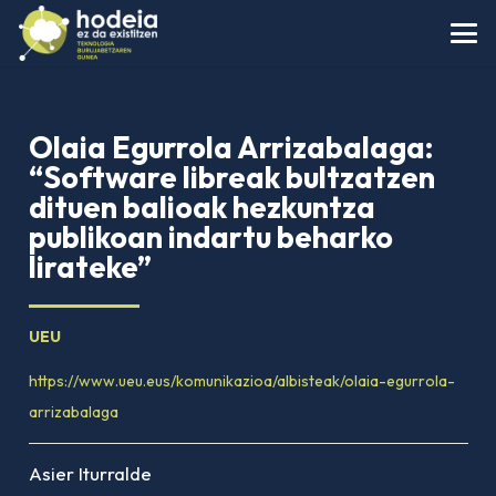
Olaia Egurrola Arrizabalaga:
“Software libreak bultzatzen
dituen balioak hezkuntza
publikoan indartu beharko
lirateke”
UEU
https://www.ueu.eus/komunikazioa/albisteak/olaia-egurrola-
arrizabalaga
Asier Iturralde