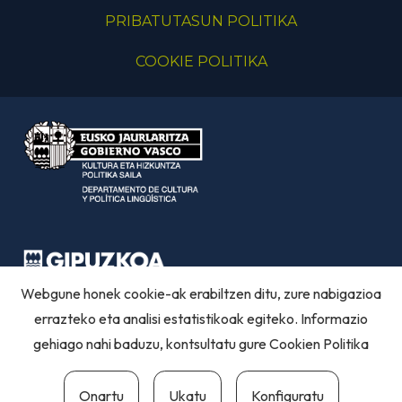
PRIBATUTASUN POLITIKA
COOKIE POLITIKA
Webgune honek cookie-ak erabiltzen ditu, zure nabigazioa
errazteko eta analisi estatistikoak egiteko. Informazio
gehiago nahi baduzu, kontsultatu gure
Cookien Politika
Onartu
Ukatu
Konfiguratu