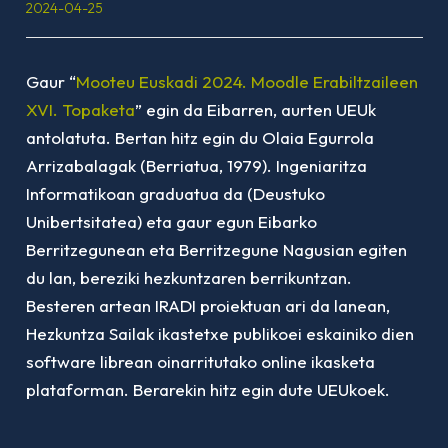
2024-04-25
Gaur “
Mooteu Euskadi 2024. Moodle Erabiltzaileen
XVI. Topaketa
” egin da Eibarren, aurten UEUk
antolatuta. Bertan hitz egin du Olaia Egurrola
Arrizabalagak (Berriatua, 1979). Ingeniaritza
Informatikoan graduatua da (Deustuko
Unibertsitatea) eta gaur egun Eibarko
Berritzegunean eta Berritzegune Nagusian egiten
du lan, bereziki hezkuntzaren berrikuntzan.
Besteren artean IRADI proiektuan ari da lanean,
Hezkuntza Sailak ikastetxe publikoei eskainiko dien
software librean oinarritutako online ikasketa
plataforman. Berarekin hitz egin dute UEUkoek.