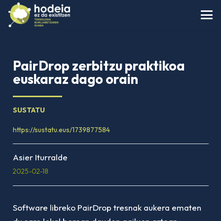
PairDrop zerbitzu praktikoa
euskaraz dago orain
SUSTATU
https://sustatu.eus/1739877584
Asier Iturralde
2025-02-18
Software libreko PairDrop tresnak aukera ematen