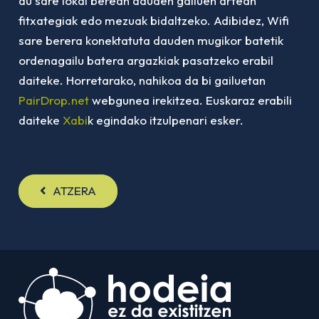
du sare lokal berean dauden gailuen artean
fitxategiak edo mezuak bidaltzeko. Adibidez, Wifi
sare berera konektatuta dauden mugikor batetik
ordenagailu batera argazkiak pasatzeko erabil
daiteke. Horretarako, nahikoa da bi gailuetan
PairDrop.net
webgunea irekitzea. Euskaraz erabili
daiteke
Xabi
k egindako itzulpenari esker.
ATZERA