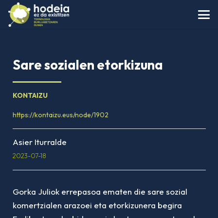
Sare sozialen etorkizuna
KONTAIZU
https://kontaizu.eus/node/1902
Asier Iturralde
2023-07-18
Gorka Juliok errepasoa ematen die sare sozial
komertzialen arazoei eta etorkizunera begira