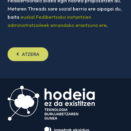
Fedibertsorako bidea egin hastea proposatzen du.
Metaren Threads sare sozial berria ere aipagai du,
baita
euskal Fedibertsoko instantzien
administratzaileek emandako erantzuna ere
.
ATZERA